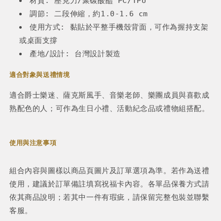
材質: 壓克力/聚碳酸醴 PC/TPU
調節: 二段伸縮，約1.0-1.6 cm
使用方式: 黏貼於平整手機殼背面，可作為握持支架
或桌面支撐
產地/設計: 台灣設計製造
適合對象與送禮情境
適合爵士樂迷、薩克斯風手、音樂老師、樂團成員與喜歡成
熟配色的人；可作為生日小禮、活動紀念品或禮物組搭配。
使用與注意事項
組合內容與圖樣以商品頁圖片及訂單選項為準。若作為送禮
使用，建議於訂單備註填寫祝福卡內容。各單品保養方式請
依其商品說明；若其中一件有瑕疵，請保留完整包裝並聯繫
客服。