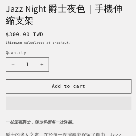
Jazz Night 爵士夜色｜手機伸
縮支架
Regular
$300.00 TWD
price
Shipping
calculated at checkout.
Quantity
Decrease
Increase
quantity
quantity
for
for
Jazz
Jazz
Add to cart
Night
Night
爵
爵
士
士
夜
夜
色
色
一抹深夜爵士，陪你掌握每一次聆聽。
｜
｜
爵士的迷人之處，在於每一次演奏都保留了自由。
Jazz
手
手