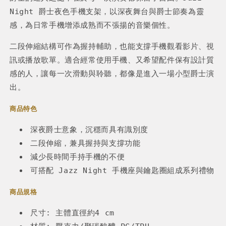
Night
機
爵士夜色手機支架，以深夜舞台與爵士節奏為靈
機
伸
伸
感，為日常手機增添成熟而不張揚的音樂個性。
縮
縮
二段伸縮結構可作為握持輔助，也能支撐手機觀看影片、視
支
支
訊或播放歌單。適合經常使用手機、又希望配件保有設計質
架
架
感的人，讓每一次滑動與聆聽，都像是進入一場小型爵士演
出。
商品特色
深夜爵士意象，沉穩而具有識別度
二段伸縮，兼具握持與支撐功能
減少長時間手持手機的不便
可搭配
Jazz Night
手機座與鑰匙圈組成系列禮物
商品規格
尺寸: 主體直徑約4 cm